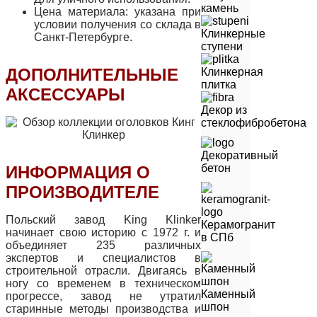
камень
Цена материала: указана при
условии получения со склада в
Клинкерные
Санкт-Петербурге.
ступени
ДОПОЛНИТЕЛЬНЫЕ
Клинкерная
плитка
АКСЕССУАРЫ
Декор из
стеклофибробетона
Декоративный
бетон
ИНФОРМАЦИЯ О
ПРОИЗВОДИТЕЛЕ
Польский завод King Klinker
Керамогранит
начинает свою историю с 1972 г. и
в СПб
объединяет 235 различных
экспертов и специалистов в
строительной отрасли. Двигаясь в
ногу со временем в техническом
Каменный
прогрессе, завод не утратил
шпон
старинные методы производства и