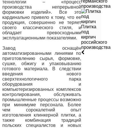
германского
технологии – «процесс
производства
производства непрерывной
формовки изделий». Все это
кардинально привело к тому, что ее
продукция, совершенно не теряет
Плитка
своего классического стиля, и
под
обладает превосходными
кирпич
эксплуатационными показателями.
российского
производства
Завод оснащён
автоматизированными линиями по
приготовлению сырья, формовке,
сушке, обжигу и упаковыванию
готового материала. В следствии
введения нового
сверхтехнологичного парка
оборудования и
компьютеризированных комплексов
контролирования, обслуживать
промышленные процессы возможно
при минимуме персонала. Более
чем сорокалетний опыт
изготовления клинкерной плитки, а
также комбинация традиций
польских специалистов и новых