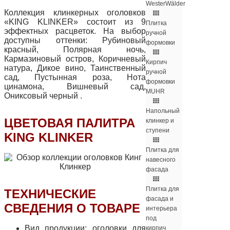
WesterWälder
Коллекция клинкерных оголовков
«KING KLINKER» состоит из 9
Плитка
эффектных расцветок. На выбор
ручной
доступны оттенки: Рубиновый
формовки
красный, Полярная ночь,
Кармазиновый остров, Коричневый
Кирпич
натура, Дикое вино, Таинственный
ручной
сад, Пустынная роза, Нота
формовки
цинамона, Bишнeвый сад,
MUHR
Oникcoвый чepный .
Напольный
ЦВЕТОВАЯ ПАЛИТРА
клинкер и
ступени
KING KLINKER
Плитка для
навесного
фасада
Плитка для
ТЕХНИЧЕСКИЕ
фасада и
СВЕДЕНИЯ О ТОВАРЕ
интерьера
под
Вид продукции: оголовки для
кирпич