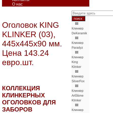
О нас
Оголовок KING
Клинкер
KLINKER (03),
DeKeramik
445х445х90 мм.
Клинкер
Paradyz
Цена 143.24
Клинкер
евро.шт.
King
Klinker
Клинкер
SilverFox
КОЛЛЕКЦИЯ
Клинкер
КЛИНКЕРНЫХ
ArtStone
Klinker
ОГОЛОВКОВ ДЛЯ
ЗАБОРОВ
Клинкер