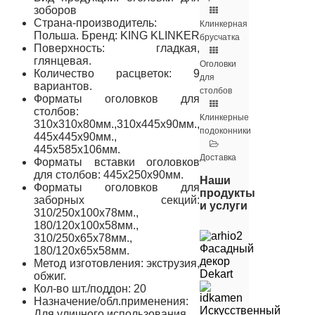
зоборов
Страна-производитель:
Клинкерная
Польша. Бренд: KING KLINKER
брусчатка
Поверхность: гладкая,
глянцевая.
Оголовки
Количество расцветок: 9
для
вариантов.
столбов
Форматы оголовков для
столбов:
Клинкерные
310x310x80мм.,310x445x90мм.,
подоконники
445x445x90мм.,
445x585x106мм.
Доставка
Форматы вставки оголовков
для столбов: 445x250x90мм.
Наши
Форматы оголовков для
продукты
заборных секций:
и услуги
310/250x100x78мм.,
180/120x100x58мм.,
310/250x65x78мм.,
Фасадный
180/120x65x58мм.
декор
Метод изготовления: экструзия,
Dekart
обжиг.
Кол-во шт./поддон: 20
Назначение/обл.применения:
Искусственный
Для уличного использования.