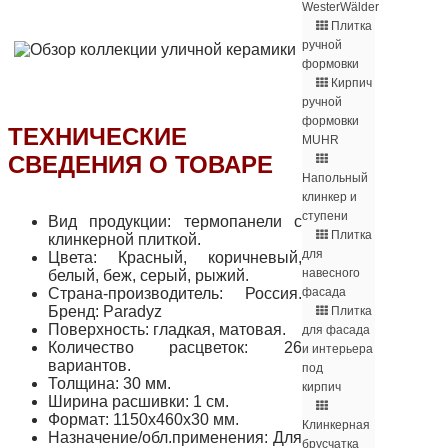
WesterWälder
Плитка
ручной
формовки
Кирпич
ручной
формовки
ТЕХНИЧЕСКИЕ
MUHR
СВЕДЕНИЯ О ТОВАРЕ
Напольный
клинкер и
ступени
Вид продукции: термопанели с
Плитка
клинкерной плиткой.
для
Цвета: Красный, коричневый,
навесного
белый, беж, серый, рыжий.
фасада
Страна-производитель: Россия.
Бренд: Paradyz
Плитка
Поверхность: гладкая, матовая.
для фасада
Количество расцветок: 26
и интерьера
вариантов.
под
Толщина: 30 мм.
кирпич
Ширина расшивки: 1 см.
Формат: 1150х460х30 мм.
Клинкерная
Назначение/обл.применения: Для
брусчатка