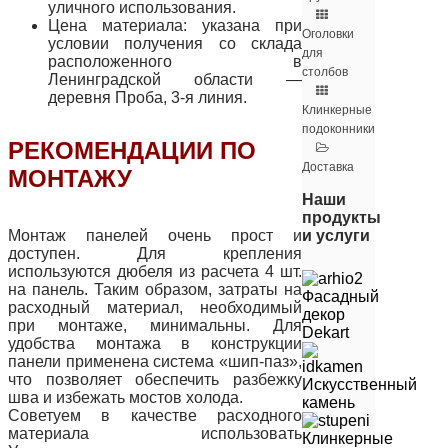
уличного использования.
Цена материала: указана при
Оголовки
условии получения со склада
для
расположенного в
столбов
Ленинградской области —
деревня Проба, 3-я линия.
Клинкерные
подоконники
РЕКОМЕНДАЦИИ ПО
Доставка
МОНТАЖУ
Наши
продукты
и услуги
Монтаж панелей очень прост и
доступен. Для крепления
используются дюбеля из расчета 4 шт.
на панель. Таким образом, затраты на
Фасадный
расходный материал, необходимый
декор
при монтаже, минимальны. Для
Dekart
удобства монтажа в конструкции
панели применена система «шип-паз»,
что позволяет обеспечить разбежку
Искусственный
шва и избежать мостов холода.
камень
Советуем в качестве расходного
материала использовать
Клинкерные