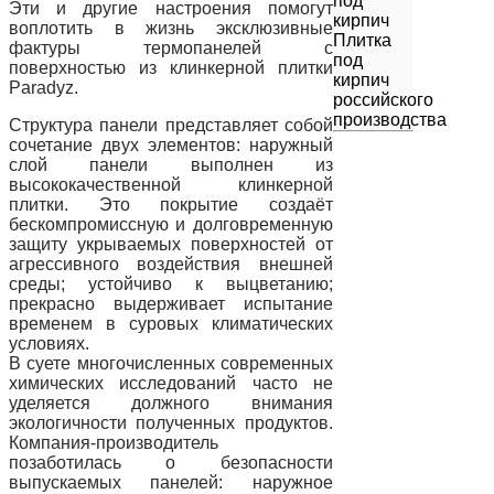
Эти и другие настроения помогут
воплотить в жизнь эксклюзивные
Плитка
фактуры термопанелей с
под
поверхностью из клинкерной плитки
кирпич
Paradyz.
российского
производства
Структура панели представляет собой
сочетание двух элементов: наружный
слой панели выполнен из
высококачественной клинкерной
плитки. Это покрытие создаёт
бескомпромиссную и долговременную
защиту укрываемых поверхностей от
агрессивного воздействия внешней
среды; устойчиво к выцветанию;
прекрасно выдерживает испытание
временем в суровых климатических
условиях.
В суете многочисленных современных
химических исследований часто не
уделяется должного внимания
экологичности полученных продуктов.
Компания-производитель
позаботилась о безопасности
выпускаемых панелей: наружное