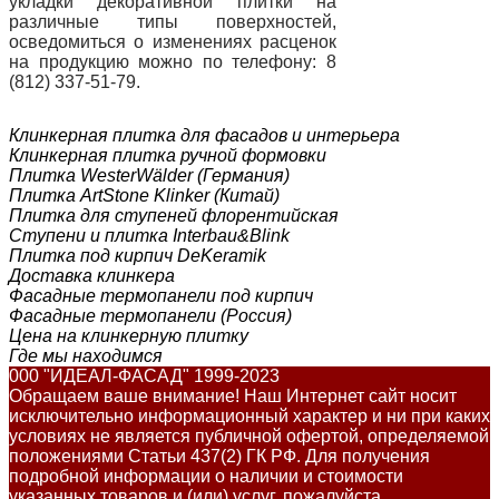
укладки декоративной плитки на
различные типы поверхностей,
осведомиться о изменениях расценок
на продукцию можно по телефону: 8
(812) 337-51-79.
Клинкерная плитка для фасадов и интерьера
Клинкерная плитка ручной формовки
Плитка WesterWälder (Германия)
Плитка ArtStone Klinker (Китай)
Плитка для ступеней флорентийская
Ступени и плитка Interbau&Blink
Плитка под кирпич DeKeramik
Доставка клинкера
Фасадные термопанели под кирпич
Фасадные термопанели (Россия)
Цена на клинкерную плитку
Где мы находимся
000 "ИДЕАЛ-ФАСАД" 1999-2023
Обращаем ваше внимание! Наш Интернет сайт носит
исключительно информационный характер и ни при каких
условиях не является публичной офертой, определяемой
положениями Статьи 437(2) ГК РФ. Для получения
подробной информации о наличии и стоимости
указанных товаров и (или) услуг, пожалуйста,