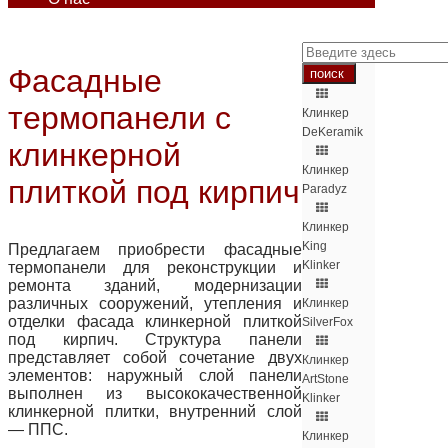
Фасадные
термопанели с
Клинкер
DeKeramik
клинкерной
Клинкер
плиткой под кирпич
Paradyz
Клинкер
King
Предлагаем приобрести фасадные
Klinker
термопанели для реконструкции и
ремонта зданий, модернизации
различных сооружений, утепления и
Клинкер
отделки фасада клинкерной плиткой
SilverFox
под кирпич. Структура панели
представляет собой сочетание двух
Клинкер
элементов: наружный слой панели
ArtStone
выполнен из высококачественной
Klinker
клинкерной плитки, внутренний слой
— ППС.
Клинкер