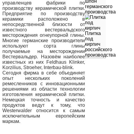
шпон
управленцев фабрики по
германского
производству керамической плитки.
производства
Предприятие по производству
керамики расположено в
непосредственной близости от
известного вестервальдского
Плитка
месторождения огнеупорной глины.
под
Многие германские производители
кирпич
используют сорта глины
российского
получаемые на месторождении
производства
Вестервальдер. Назовём наиболее
известных из них Feldhaus Klinker,
Korzilius, Stroeher, Interbau-blink.
Сегодня фирма в себе объединяет
опыт нескольких поколений
ремесленников с инновационными
решениями из области технологии
изготовления керамической плитки.
Немецкая точность и качество
продуктов ведут к тому, что
Westerwalder относится к самым
исключительным европейским
маркам.