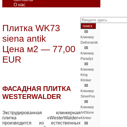
О нас
Плитка WK73
siena antik
Клинкер
DeKeramik
Цена м2 — 77,00
Клинкер
EUR
Paradyz
Клинкер
King
Klinker
ФАСАДНАЯ ПЛИТКА
Клинкер
WESTERWALDER
SilverFox
Клинкер
Экструдированная клинкерная
ArtStone
плитка «WesterWalder»
Klinker
производится из естественных