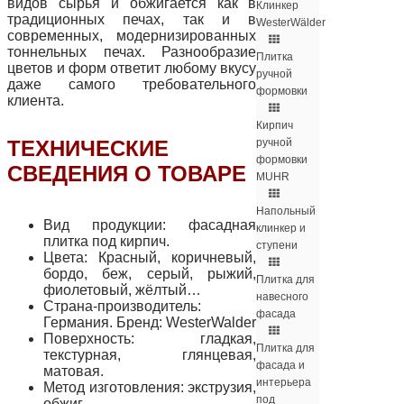
видов сырья и обжигается как в
Клинкер
традиционных печах, так и в
WesterWälder
современных, модернизированных
тоннельных печах. Разнообразие
Плитка
цветов и форм ответит любому вкусу
ручной
даже самого требовательного
формовки
клиента.
Кирпич
ТЕХНИЧЕСКИЕ
ручной
формовки
СВЕДЕНИЯ О ТОВАРЕ
MUHR
Напольный
Вид продукции: фасадная
клинкер и
плитка под кирпич.
ступени
Цвета: Красный, коричневый,
бордо, беж, серый, рыжий,
Плитка для
фиолетовый, жёлтый…
навесного
Страна-производитель:
фасада
Германия. Бренд: WesterWalder
Поверхность: гладкая,
Плитка для
текстурная, глянцевая,
фасада и
матовая.
интерьера
Метод изготовления: экструзия,
под
обжиг.