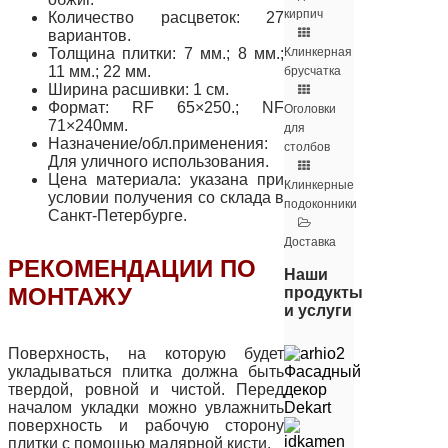
кирпич
Количество расцветок: 27
вариантов.
Толщина плитки: 7 мм.; 8 мм.;
Клинкерная
11 мм.; 22 мм.
брусчатка
Ширина расшивки: 1 см.
Формат: RF 65×250.; NF
Оголовки
71×240мм.
для
Назначение/обл.применения:
столбов
Для уличного использования.
Цена материала: указана при
Клинкерные
условии получения со склада в
подоконники
Санкт-Петербурге.
Доставка
РЕКОМЕНДАЦИИ ПО
Наши
МОНТАЖУ
продукты
и услуги
Поверхность, на которую будет
укладываться плитка должна быть
Фасадный
твердой, ровной и чистой. Перед
декор
началом укладки можно увлажнить
Dekart
поверхность и рабочую сторону
плитки с помощью малярной кисти.