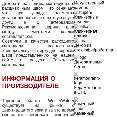
Искусственный
Декоративная плитка монтируется с
камень
расшивочным швом, что означает,
что при укладке элементы
Клинкерные
устанавливаются не вплотную друг к
ступени
другу, а с интервалом.
Рекомендованная ширина шва
Клинкерная
между элементами кладки
плитка
составляет 1см.
Советуем в качестве расходного
Декор из
материала использовать
стеклофибробетона
Универсальную затирку для широких
швов представленную на нашем
сайте в разделе Расходные
Декоративный
материалы.
бетон
ИНФОРМАЦИЯ О
ПРОИЗВОДИТЕЛЕ
Керамогранит
в СПб
Торговая марка WesterWalder
существует на рынке с
девятнадцатого века и за это время
Каменный
сменилось несколько поколений